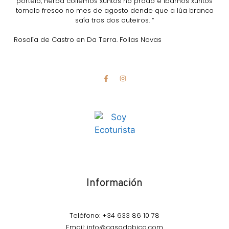
portelo, herba collemos xuntos no prado e ibamos xuntos
tomalo fresco no mes de agosto dende que a lúa branca
saía tras dos outeiros. “
Rosalía de Castro en Da Terra. Follas Novas
Información
Teléfono: +34 633 86 10 78
Email: info@casadobico.com