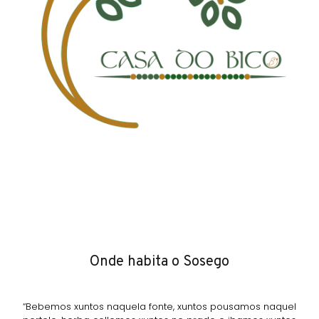
Onde habita o Sosego
“Bebemos xuntos naquela fonte, xuntos pousamos naquel